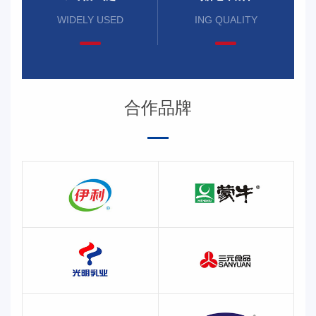
WIDELY USED
ING QUALITY
合作品牌