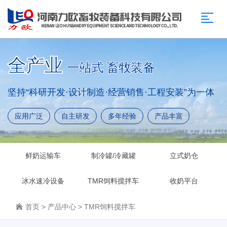
全产业
一站式 畜牧装备
坚持“科研开发·设计制造·经营销售·工程安装”为一体
应用广泛
自主研发
多年经验
产品丰富
鲜奶运输车
制冷罐/冷藏罐
立式奶仓
冰水速冷设备
TMR饲料搅拌车
收奶平台
首页
>
产品中心
>
TMR饲料搅拌车