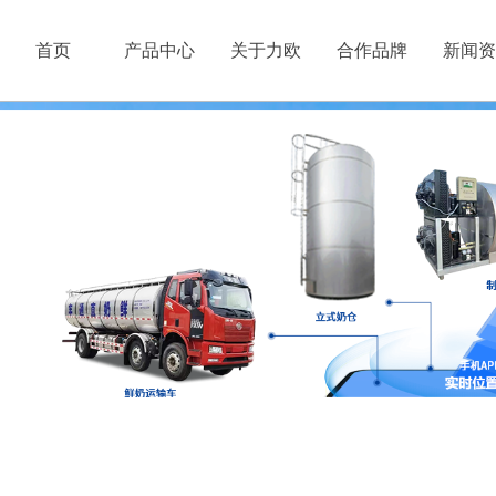
HOME
PRODUCT
ABOUT
BRAND
NEW
首页
产品中心
关于力欧
合作品牌
新闻资
鲜奶运输车
公司简介
联系方式
制冷罐/冷藏罐
资质荣誉
在线留言
立式奶仓
企业文化
地图导航
冰水速冷设备
车间生产设备
TMR饲料搅拌车
收奶平台