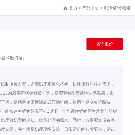
首页
>
产品中心
>
制冷罐/冷藏罐
）
咨询报价
免费获取报价!
鲜奶制冷罐方案，适配奶厅规模化挤奶、快速保鲜的核心需求，
US304双层不锈钢材质打造，搭配聚氨酯硬质泡沫保温层，密
度干扰；搭载谷轮柔性涡旋式压缩机组，使用全铜制冷管路技
平，能快速将鲜奶降温至4℃以下，牢牢锁住鲜奶原生营养与新鲜
合奶厅鲜奶即时冷却、批量处理的需求。同时，方案配套设备整
强度充足，完全满足奶厅现场安装、日常运维的各项要求，运行