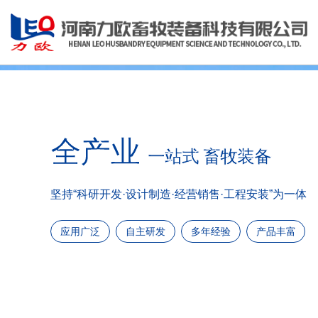
联系我们
关于力欧
产品中心
全产业
一站式 畜牧装备
公司秉承“五个一”精神，即一个正确的思想，一个正确的目
20多年来，力欧坚持“科研开发、设计制造、经营销售、工程安
致力于鲜奶运输车、制冷罐、冷藏罐、立式奶仓、冰水速冷设
标，一个正确的方向，一个正确的方法，一个好的结果，踏踏
装”为一体的企业宗旨和服务理念。
坚持“科研开发·设计制造·经营销售·工程安装”为一体
备、TMR（全日粮混合）饲料搅拌车、收奶平台等畜牧装备的
实实勤奋向上。
制造供应企业。
应用广泛
自主研发
多年经验
产品丰富
查看详情
查看详情
查看详情