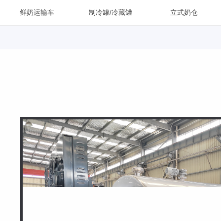
鲜奶运输车
制冷罐/冷藏罐
立式奶仓