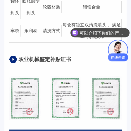
罐体
吹胀蝶型
轮毂材质
铝镁合金
封头
封头
每仓有独立双清洗喷头， 满足
车桥
永利泰
清洗方式
可以介绍下你们的产品么？
360°清洗要求
农业机械鉴定补贴证书