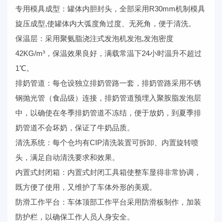
专用模具成型：罐体内胆封头，全部采用R30mm机制模具
旋压成型,使罐体内大弧度角过度、无死角，便于清洗。
保温层：采用聚氨脂浇注式发泡机发泡,发泡密度
42KG/m³，保温效果良好，满载常温下24小时温升不超过
1℃。
排奶管道：每仓设独立排奶管路一套，排奶管路采用不锈
钢抛光管（食品级）连接，排奶管道预埋入聚胺脂发泡层
中，以确使在冬季排奶管道不冻结，便于放奶，到夏季排
奶管道不会坏奶，保证了牛奶品质。
清洗系统：每个仓均有CIP清洗装置可拆卸、内置旋转喷
头，满足自动清洗要求和效果。
内置式封闭箱：内置式封闭工具箱使整车显得非常协调，
既方便了使用，又维护了车体外形的美观。
防滑工作平台：车体顶部工作平台采用防滑板制作，加装
防护栏，以确保工作人员人身安全。