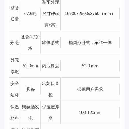
整车外形
整备
≤7.6吨
尺寸(长x
10600x2500x3750（mm）
质量
宽x高)
通仓3防冲
分 仓
罐体形式
椭圆形卧式，车罐一体
板
外壳
δ1.0mm
内胆厚度
δ3.0 mm
厚度
安全
出奶口直
具备
根据用户需求
达标
径
保温
聚氨酯发
保温层厚
100-120mm
材料
泡
度