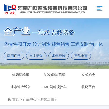
全产业
一站式 畜牧装备
坚持“科研开发·设计制造·经营销售·工程安装”为一体
应用广泛
自主研发
多年经验
产品丰富
鲜奶运输车
制冷罐/冷藏罐
立式奶仓
冰水速冷设备
TMR饲料搅拌车
收奶平台
首页
>
产品中心
>
鲜奶运输车