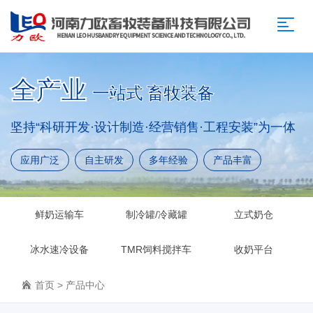
全产业
一站式 畜牧装备
坚持“科研开发·设计制造·经营销售·工程安装”为一体
应用广泛
自主研发
多年经验
产品丰富
鲜奶运输车
制冷罐/冷藏罐
立式奶仓
冰水速冷设备
TMR饲料搅拌车
收奶平台
产品中心
首页
>
产品中心