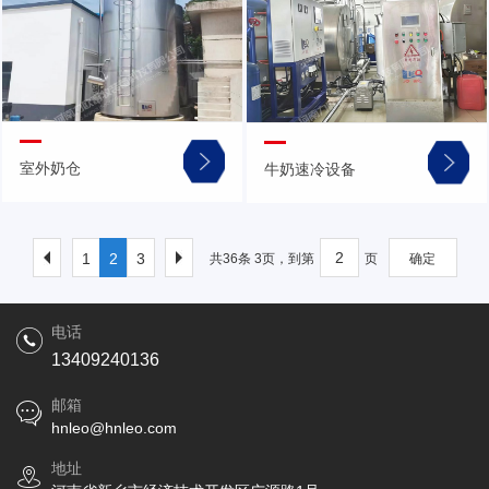
室外奶仓
牛奶速冷设备
1
2
3
共36条 3页，到第
页
确定
电话
13409240136
邮箱
hnleo@hnleo.com
地址